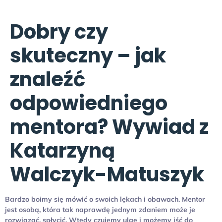
Dobry czy
skuteczny – jak
znaleźć
odpowiedniego
mentora? Wywiad z
Katarzyną
Walczyk-Matuszyk
Bardzo boimy się mówić o swoich lękach i obawach. Mentor
jest osobą, która tak naprawdę jednym zdaniem może je
rozwiązać, spłycić. Wtedy czujemy ulgę i możemy iść do