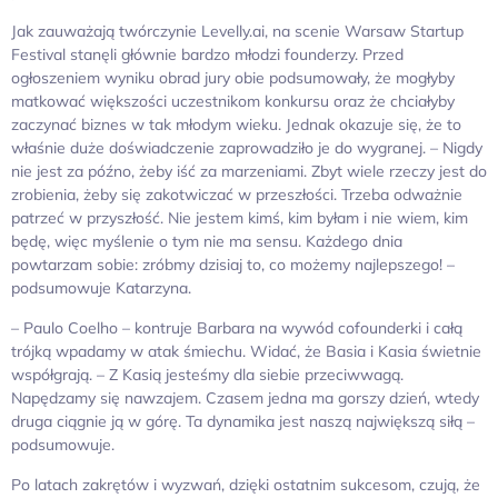
Jak zauważają twórczynie Levelly.ai, na scenie Warsaw Startup
Festival stanęli głównie bardzo młodzi founderzy. Przed
ogłoszeniem wyniku obrad jury obie podsumowały, że mogłyby
matkować większości uczestnikom konkursu oraz że chciałyby
zaczynać biznes w tak młodym wieku. Jednak okazuje się, że to
właśnie duże doświadczenie zaprowadziło je do wygranej. – Nigdy
nie jest za późno, żeby iść za marzeniami. Zbyt wiele rzeczy jest do
zrobienia, żeby się zakotwiczać w przeszłości. Trzeba odważnie
patrzeć w przyszłość. Nie jestem kimś, kim byłam i nie wiem, kim
będę, więc myślenie o tym nie ma sensu. Każdego dnia
powtarzam sobie: zróbmy dzisiaj to, co możemy najlepszego! –
podsumowuje Katarzyna.
– Paulo Coelho – kontruje Barbara na wywód cofounderki i całą
trójką wpadamy w atak śmiechu. Widać, że Basia i Kasia świetnie
współgrają. – Z Kasią jesteśmy dla siebie przeciwwagą.
Napędzamy się nawzajem. Czasem jedna ma gorszy dzień, wtedy
druga ciągnie ją w górę. Ta dynamika jest naszą największą siłą –
podsumowuje.
Po latach zakrętów i wyzwań, dzięki ostatnim sukcesom, czują, że