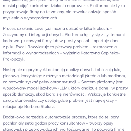
musiał podjąć konkretne działania naprawcze. Platforma nie tylko
przygotowuje firmy na te zmiany, ale rewolucjonizuje sposób
myślenia o wynagrodzeniach.
Proces działania Levelly.ai można opisać w kilku krokach. –
Zaczynamy od integracji danych. Platforma łączy się z systemami
kadrowo-płacowymi firmy lub w prosty sposób importuje dane
z pliku Excel. Rozwiązuje to pierwszy problem – rozproszenia
informacji o wynagrodzeniach – wyjaśnia Katarzyna Gapińska-
Prokopczyk.
Następnie algorytmy AI dokonują analizy danych i obliczają lukę
płacową, korzystając z różnych metodologii (średnia lub mediana),
co pozwala zyskać pełny obraz sytuacji. – Sercem platformy jest
wbudowany model językowy (LLM), który analizuje dane i w prosty
sposób tłumaczy, skąd biorą się nierówności. Wskazuje konkretne
działy, stanowiska czy osoby, gdzie problem jest największy –
relacjonuje Barbara Stolorz.
Dodatkowo narzędzie automatyzuje procesy, które do tej pory
pochłaniały setki godzin pracy konsultantów – tworzy opisy
stanowisk i przeprowadza ich wartościowanie. To pozwala firmie