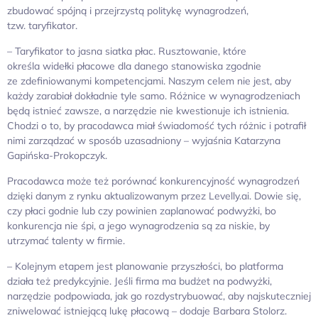
zbudować spójną i przejrzystą politykę wynagrodzeń,
tzw. taryfikator.
– Taryfikator to jasna siatka płac. Rusztowanie, które
określa widełki płacowe dla danego stanowiska zgodnie
ze zdefiniowanymi kompetencjami. Naszym celem nie jest, aby
każdy zarabiał dokładnie tyle samo. Różnice w wynagrodzeniach
będą istnieć zawsze, a narzędzie nie kwestionuje ich istnienia.
Chodzi o to, by pracodawca miał świadomość tych różnic i potrafił
nimi zarządzać w sposób uzasadniony – wyjaśnia Katarzyna
Gapińska-Prokopczyk.
Pracodawca może też porównać konkurencyjność wynagrodzeń
dzięki danym z rynku aktualizowanym przez Levelly.ai. Dowie się,
czy płaci godnie lub czy powinien zaplanować podwyżki, bo
konkurencja nie śpi, a jego wynagrodzenia są za niskie, by
utrzymać talenty w firmie.
– Kolejnym etapem jest planowanie przyszłości, bo platforma
działa też predykcyjnie. Jeśli firma ma budżet na podwyżki,
narzędzie podpowiada, jak go rozdystrybuować, aby najskuteczniej
zniwelować istniejącą lukę płacową – dodaje Barbara Stolorz.