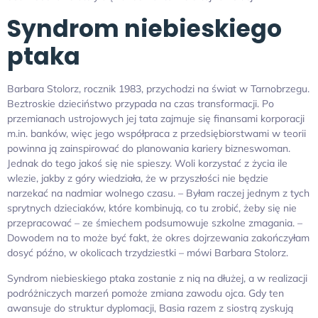
Syndrom niebieskiego
ptaka
Barbara Stolorz, rocznik 1983, przychodzi na świat w Tarnobrzegu.
Beztroskie dzieciństwo przypada na czas transformacji. Po
przemianach ustrojowych jej tata zajmuje się finansami korporacji
m.in. banków, więc jego współpraca z przedsiębiorstwami w teorii
powinna ją zainspirować do planowania kariery bizneswoman.
Jednak do tego jakoś się nie spieszy. Woli korzystać z życia ile
wlezie, jakby z góry wiedziała, że w przyszłości nie będzie
narzekać na nadmiar wolnego czasu. – Byłam raczej jednym z tych
sprytnych dzieciaków, które kombinują, co tu zrobić, żeby się nie
przepracować – ze śmiechem podsumowuje szkolne zmagania. –
Dowodem na to może być fakt, że okres dojrzewania zakończyłam
dosyć późno, w okolicach trzydziestki – mówi Barbara Stolorz.
Syndrom niebieskiego ptaka zostanie z nią na dłużej, a w realizacji
podróżniczych marzeń pomoże zmiana zawodu ojca. Gdy ten
awansuje do struktur dyplomacji, Basia razem z siostrą zyskują