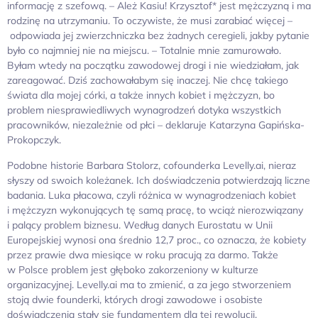
informację z szefową. – Ależ Kasiu! Krzysztof* jest mężczyzną i ma
rodzinę na utrzymaniu. To oczywiste, że musi zarabiać więcej –
odpowiada jej zwierzchniczka bez żadnych ceregieli, jakby pytanie
było co najmniej nie na miejscu. – Totalnie mnie zamurowało.
Byłam wtedy na początku zawodowej drogi i nie wiedziałam, jak
zareagować. Dziś zachowałabym się inaczej. Nie chcę takiego
świata dla mojej córki, a także innych kobiet i mężczyzn, bo
problem niesprawiedliwych wynagrodzeń dotyka wszystkich
pracowników, niezależnie od płci – deklaruje Katarzyna Gapińska-
Prokopczyk.
Podobne historie Barbara Stolorz, cofounderka Levelly.ai, nieraz
słyszy od swoich koleżanek. Ich doświadczenia potwierdzają liczne
badania. Luka płacowa, czyli różnica w wynagrodzeniach kobiet
i mężczyzn wykonujących tę samą pracę, to wciąż nierozwiązany
i palący problem biznesu. Według danych Eurostatu w Unii
Europejskiej wynosi ona średnio 12,7 proc., co oznacza, że kobiety
przez prawie dwa miesiące w roku pracują za darmo. Także
w Polsce problem jest głęboko zakorzeniony w kulturze
organizacyjnej. Levelly.ai ma to zmienić, a za jego stworzeniem
stoją dwie founderki, których drogi zawodowe i osobiste
doświadczenia stały się fundamentem dla tej rewolucji.