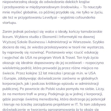
niepowtarzalną okazję do odwiedzania dalekich krajów
i przebywania w międzynarodowym środowisku. – To nauczyło
mnie myśleć globalnie, co później przydało się, nie tylko w życiu,
ale też w przygotowaniu Levelly.ai – wyjaśnia cofounderka
startupu.
Zanim jednak poświęci się walce o ideały, kończy tarnobrzeskie
liceum. Wybiera studia z Ekonomii i Informatyki na dawnej
Wyższej Szkole Businessu i Administracji w Warszawie. Szybko
dociera do niej, że wiedza przekazywana w teorii nie wystarcza,
by naprawdę się rozwinąć. Postanawia więc rzucić edukację
i wyjechać do USA na program Work & Travel. Ten tryb życia
okazuje się idealnie dopasowany do jej oczekiwań – rozpoczyna
wieloletnią podróż, która prowadzi ją przez różne miejsca na
świecie. Przez kolejne 12 lat mieszka i pracuje m.in. w USA
i Europie, zdobywając doświadczenie zarówno w globalnych
korporacjach, jak i podczas krótkiego epizodu w administracji
publicznej. Po powrocie do Polski szuka pomysłu na siebie. Liczy,
że na mentora trafi w pracy. Podejmuje ją w jednej z korporacji,
gdzie poznaje świetną menedżerkę, która dostrzega jej potencjał
i kieruje na ścieżkę zarządzania projektami w IT. To tam zdobywa
doświadczenie w tworzeniu oprogramowania (a to okaże się