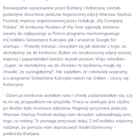
Rozwiązanie opracowane przez Barbarę i Katarzynę zostało
podwójnie docenione podczas tegorocznej edycji Warsaw Startup
Festival, imprezy organizowanej przez redakcję „My Company
Polska”. W konkursie Rookies of the Year zgarnęły zarówno
awans do najlepszego w Polsce programu mentoringowego
InCredibles Sebastiana Kulczyka, jak i wsparcie Google for
startups. – Prawdę mówiąc, cieszyłam się jak dziecko z tego, że
dostałyśmy się do konkursu. Byłam na zeszłorocznej edycji waszej
imprezy i zapamiętałam bardzo wysoki poziom. Więc mówiłam
„Super, że dostałyśmy się do »Rookie« to będziemy mogły się
chwalić, że wystąpiłyśmy!”. Nie sądziłam, że cokolwiek wygramy,
a o programie Sebastiana Kulczyka nawet nie śniłam – cieszy się
Katarzyna.
– Dzień po konkursie wstałam rano i chwilę zastanawiałam się, czy
to mi się przypadkiem nie przyśniło. Praca w startupie jest ciężka,
po drodze było mnóstwo zakrętów. Nagrody przyznane podczas
Warsaw Startup Festival dodają nam skrzydeł i udowadniają sens
tego, co robimy. To pomaga pracować dalej. Z InCredibles wiążemy
nadzieje, że pomoże nam dopracować model biznesowy –
podkreśla Barbara.