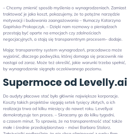
– Chcemy zmienić sposób myślenia o wynagrodzeniach. Zamiast
traktować je jako koszt, pokazujemy, że to potężne narzędzie
motywacji i budowania zaangażowania – tłumaczy Katarzyna
Gapińska-Prokopczyk. – Dzięki nam rozmowy o pieniądzach
przestają być oparte na emocjach czy zdolnościach
negocjacyjnych, a stają się transparentnym procesem– dodaje.
Mając transparentny system wynagrodzeń, pracodawca może
wyjaśnić, dlaczego podwyżka, której domaga się pracownik nie
nastąpi od zaraz. Może też określić, jakie warunki trzeba spełnić,
by wynagrodzenie sięgnęło oczekiwanego poziomu.
Supermoce od Levelly.ai
Do audyty płacowe stać było głównie największe korporacje.
Koszty takich projektów sięgają setek tysięcy złotych, a ich
realizacja trwa od kilku miesięcy do nawet roku. Levelly.ai
demokratyzuje ten proces. – Skracamy go do kilku tygodni,
a czasem minut. To sprawia, że na transparentność stać także
małe i średnie przedsiębiorstwa – mówi Barbara Stolorz.
Założycielki podkreślają, że nie chcą eliminować z rynku firm