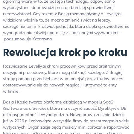
ogromną wiarę w to, że postęp i technologia, odpowiednio
wykorzystane, doprowadzą nas do bardziej sprawiedliwej
rzeczywistości. Gdy razem z Basią rozmawiałyśmy o Levelly.ai,
widziałam właśnie to, że można zmienić świat na lepszy,
szczególnie ten mikroświat jednostki, która dzięki sprawiedliwemu
wynagrodzeniu łatwiej upora się z codziennymi wyzwaniami –
podsumowuje Katarzyna.
Rewolucja krok po kroku
Rozwiązanie Levelly.ai chroni pracowników przed arbitralnymi
decyzjami pracodawcy, które mogą dotknąć każdego. Z drugiej
strony pomaga przedsiębiorstwom przejść przez trudny proces
dostosowywania się do nowych regulacji i utrzymać talenty
w firmie.
Basia i Kasia tworzą platformę działającą w modelu SaaS
(Software as a Service), która ma uczynić zadość Dyrektywie UE
o Transparentności Wynagrodzeń. Nowe prawo zacznie działać
już w 2026 r. i zobowiąże wszystkie firmy do przestrzegania wielu
wytycznych. Organizacje będą musiały m.in. corocznie raportować
lukę płacową. Jeśli przekroczy ona 5 proc., pracodawca będzie