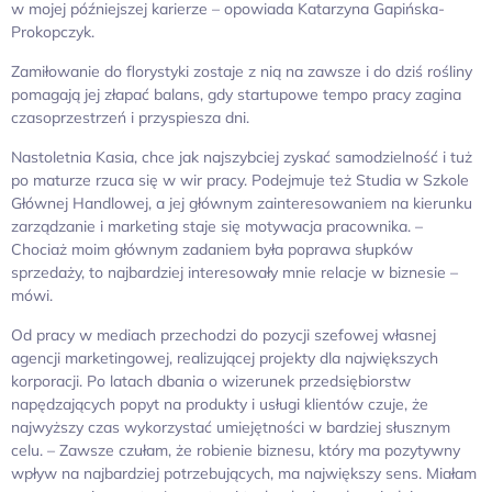
w mojej późniejszej karierze – opowiada Katarzyna Gapińska-
Prokopczyk.
Zamiłowanie do florystyki zostaje z nią na zawsze i do dziś rośliny
pomagają jej złapać balans, gdy startupowe tempo pracy zagina
czasoprzestrzeń i przyspiesza dni.
Nastoletnia Kasia, chce jak najszybciej zyskać samodzielność i tuż
po maturze rzuca się w wir pracy. Podejmuje też Studia w Szkole
Głównej Handlowej, a jej głównym zainteresowaniem na kierunku
zarządzanie i marketing staje się motywacja pracownika. –
Chociaż moim głównym zadaniem była poprawa słupków
sprzedaży, to najbardziej interesowały mnie relacje w biznesie –
mówi.
Od pracy w mediach przechodzi do pozycji szefowej własnej
agencji marketingowej, realizującej projekty dla największych
korporacji. Po latach dbania o wizerunek przedsiębiorstw
napędzających popyt na produkty i usługi klientów czuje, że
najwyższy czas wykorzystać umiejętności w bardziej słusznym
celu. – Zawsze czułam, że robienie biznesu, który ma pozytywny
wpływ na najbardziej potrzebujących, ma największy sens. Miałam