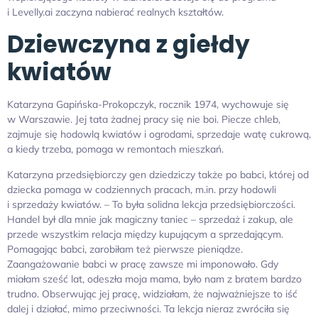
i Levelly.ai zaczyna nabierać realnych kształtów.
Dziewczyna z giełdy
kwiatów
Katarzyna Gapińska-Prokopczyk, rocznik 1974, wychowuje się
w Warszawie. Jej tata żadnej pracy się nie boi. Piecze chleb,
zajmuje się hodowlą kwiatów i ogrodami, sprzedaje watę cukrową,
a kiedy trzeba, pomaga w remontach mieszkań.
Katarzyna przedsiębiorczy gen dziedziczy także po babci, której od
dziecka pomaga w codziennych pracach, m.in. przy hodowli
i sprzedaży kwiatów. – To była solidna lekcja przedsiębiorczości.
Handel był dla mnie jak magiczny taniec – sprzedaż i zakup, ale
przede wszystkim relacja między kupującym a sprzedającym.
Pomagając babci, zarobiłam też pierwsze pieniądze.
Zaangażowanie babci w pracę zawsze mi imponowało. Gdy
miałam sześć lat, odeszła moja mama, było nam z bratem bardzo
trudno. Obserwując jej pracę, widziałam, że najważniejsze to iść
dalej i działać, mimo przeciwności. Ta lekcja nieraz zwróciła się