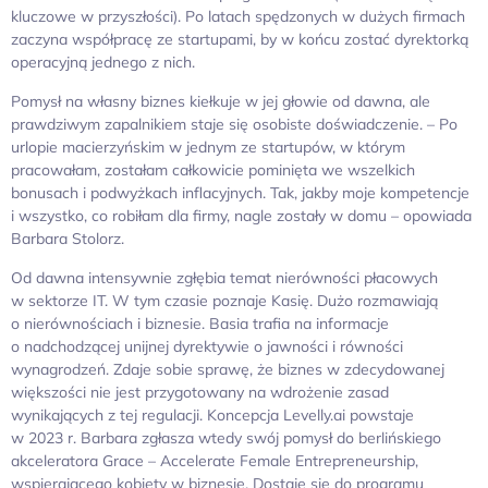
kluczowe w przyszłości). Po latach spędzonych w dużych firmach
zaczyna współpracę ze startupami, by w końcu zostać dyrektorką
operacyjną jednego z nich.
Pomysł na własny biznes kiełkuje w jej głowie od dawna, ale
prawdziwym zapalnikiem staje się osobiste doświadczenie. – Po
urlopie macierzyńskim w jednym ze startupów, w którym
pracowałam, zostałam całkowicie pominięta we wszelkich
bonusach i podwyżkach inflacyjnych. Tak, jakby moje kompetencje
i wszystko, co robiłam dla firmy, nagle zostały w domu – opowiada
Barbara Stolorz.
Od dawna intensywnie zgłębia temat nierówności płacowych
w sektorze IT. W tym czasie poznaje Kasię. Dużo rozmawiają
o nierównościach i biznesie. Basia trafia na informacje
o nadchodzącej unijnej dyrektywie o jawności i równości
wynagrodzeń. Zdaje sobie sprawę, że biznes w zdecydowanej
większości nie jest przygotowany na wdrożenie zasad
wynikających z tej regulacji. Koncepcja Levelly.ai powstaje
w 2023 r. Barbara zgłasza wtedy swój pomysł do berlińskiego
akceleratora Grace – Accelerate Female Entrepreneurship,
wspierającego kobiety w biznesie. Dostaje się do programu